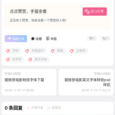
点点赞赏，手留余香
给TA打赏
还没有人赞赏，快来当第一个赞赏的人吧！
0
0
海报分享
收藏
举报
字体
字体设计
特效
立体字
艺术字
英文字体
字体PS样机
字体PS样机
钢铁侠电影特效字体下载
钢铁侠电影英文字体特效psd
样机
2020-2-10 17:29:46
2020-2-10 17:32:15
0 条回复
文章作者
管理员
A
M