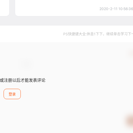
2020-2-11 10:56:36
PS快捷键大全:休息1下下，继续单击学习下一个..
确
或注册以后才能发表评论
登录