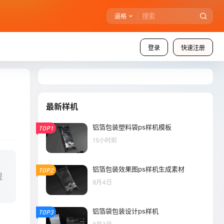
逼格
登录
快速注册
最新样机
铝箔包装塑料袋ps样机模板
TOP1
15小时前
铝箔包装效果图ps样机生成素材
TOP2
提
8月4日
铝箔袋包装设计ps样机
TOP3