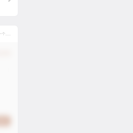
....
认修改
提交