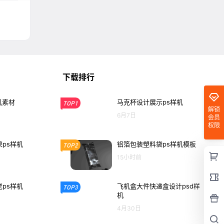
下载排行
机素材
马克杯设计展示ps样机
TOP1
解锁
6月7日
会员
权限
ps样机
铝箔包装塑料袋ps样机模板
TOP2
15小时前
ps样机
飞机盒大件快递盒设计psd样
TOP3
机
4月30日