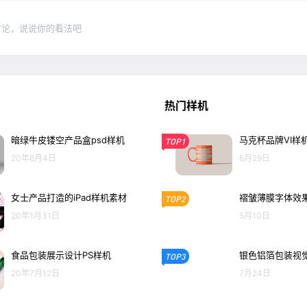
讨论，说说你的看法吧
热门样机
暗绿牛皮镂空产品盒psd样机
马克杯品牌VI样
TOP1
20年6月4日
6月29日
女士产品打造的iPad样机素材
褶皱薄膜字体效果
TOP2
20年1月31日
5月10日
食品包装展示设计PS样机
银色铝箔包装视觉
TOP3
20年7月12日
7月24日