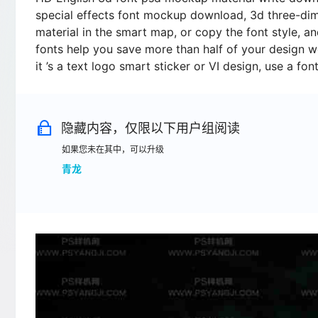
special effects font mockup download, 3d three-dime
material in the smart map, or copy the font style, a
fonts help you save more than half of your design 
it ’s a text logo smart sticker or VI design, use a 
隐藏内容，仅限以下用户组阅读
如果您未在其中，可以升级
青龙