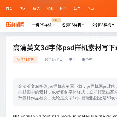
首页
博客
精选
探索
网址
公告
帮助
HOT
一键PS样机
包装PS样机
文创PS样机
高清英文3d字体psd样机素材写下
0
240
字体PS样机
20年2月11日
高清英文3d字体psd样机素材写下载，ps样机网ps
能贴图中的素材，或者复制字体样式，立即打造出高
升设计作品档次，无论是文字Logo智能贴图还是VI
HD English 3d font psd mockup material write down