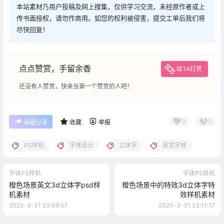
本站素材乃用户投稿及网上搜集，仅供学习交流，未经原作者或上
传书面授权，请勿作商用。如您的权利被侵害，提交工单后我们将
尽快回复！
点点赞赏，手留余香
给TA打赏
还没有人赞赏，快来当第一个赞赏的人吧！
0
0
海报分享
收藏
举报
PS样机
字体设计
立体字
英文字体
字体PS样机
字体PS样机
橙色场景英文3d立体字psd样
橙色场景中的特效3d立体字特
机素材
效样机素材
2020-3-31 23:06:57
2020-3-31 23:11:17