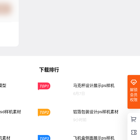
提交
下载排行
模型
马克杯设计展示ps样机
TOP1
解锁
6月7日
会员
权限
sd样机素材
铝箔包装设计ps样机素材
TOP2
9小时前
机素材
飞机盒侧面展示ps样机
TOP3