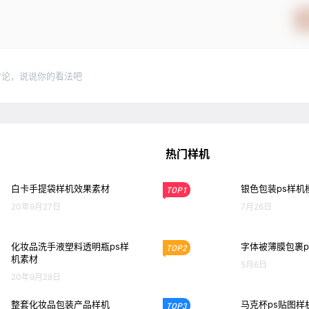
讨论，说说你的看法吧
热门样机
白卡手提袋样机效果素材
银色包装ps样机
TOP1
20年9月27日
7月26日
化妆品洗手液塑料透明瓶ps样
字体被薄膜包裹p
TOP2
机素材
5月6日
20年9月28日
整套化妆品包装产品样机
马克杯ps贴图样
TOP3