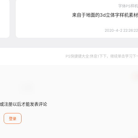
字体PS样机
来自于地面的3d立体字样机素材
2020-4-2 22:26:22
PS快捷键大全:休息1下下，继续单击学习下一个..
确
或注册以后才能发表评论
登录