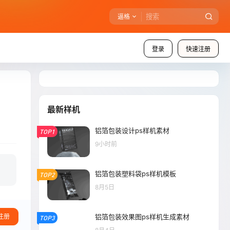
逼格
登录
快速注册
最新样机
铝箔包装设计ps样机素材
TOP1
9小时前
铝箔包装塑料袋ps样机模板
TOP2
8月5日
铝箔包装效果图ps样机生成素材
注册
TOP3