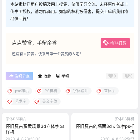
本站素材乃用户投稿及网上搜集，仅供学习交流，未经原作者或上
传书面授权，请勿作商用。如您的权利被侵害，提交工单后我们将
尽快回复！
点点赞赏，手留余香
给TA打赏
还没有人赞赏，快来当第一个赞赏的人吧！
0
0
海报分享
收藏
举报
psd样机
PS样机
字体设计
立体字
艺术字
英文字体
字体PS样机
字体PS样机
怀旧复古蛋黄场景3d立体字ps
怀旧复古的墙面3d立体字ps样
样机
机
2020-4-8 23:23:33
2020-4-8 23:25:27