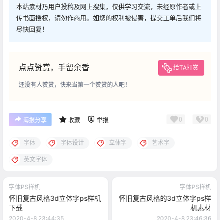
本站素材乃用户投稿及网上搜集，仅供学习交流，未经原作者或上
传书面授权，请勿作商用。如您的权利被侵害，提交工单后我们将
尽快回复！
点点赞赏，手留余香
给TA打赏
还没有人赞赏，快来当第一个赞赏的人吧！
0
0
海报分享
收藏
举报
字体
字体设计
立体字
艺术字
英文字体
字体PS样机
字体PS样机
怀旧复古风格3d立体字ps样机
怀旧复古风格的3d立体字ps样
下载
机素材
2020-4-8 23:44:35
2020-4-8 23:46:36