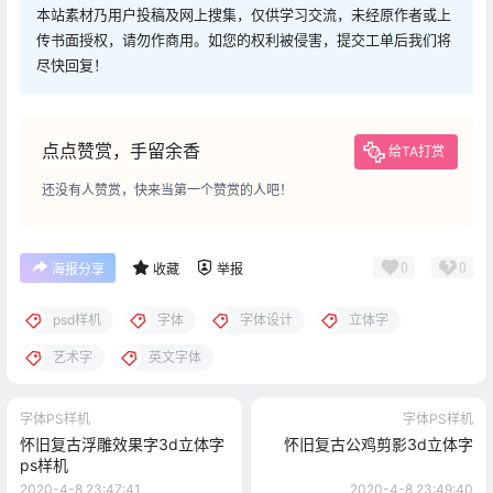
本站素材乃用户投稿及网上搜集，仅供学习交流，未经原作者或上
传书面授权，请勿作商用。如您的权利被侵害，提交工单后我们将
尽快回复！
点点赞赏，手留余香
给TA打赏
还没有人赞赏，快来当第一个赞赏的人吧！
0
0
海报分享
收藏
举报
psd样机
字体
字体设计
立体字
艺术字
英文字体
字体PS样机
字体PS样机
怀旧复古浮雕效果字3d立体字
怀旧复古公鸡剪影3d立体字
ps样机
2020-4-8 23:47:41
2020-4-8 23:49:40