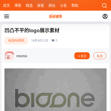
首页
博客
精选
探索
网址
公告
帮助
凹凸不平的logo展示素材
0
标志PS样机
18年9月12日
momo
关注
私信