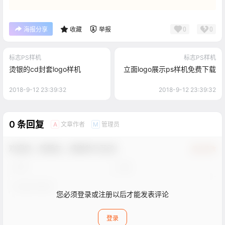
0
0
海报分享
收藏
举报
标志PS样机
标志PS样机
烫银的cd封套logo样机
立面logo展示ps样机免费下载
2018-9-12 23:39:32
2018-9-12 23:39:32
0 条回复
文章作者
管理员
A
M
欢迎您，新朋友，感谢参与互动！
确认修改
您必须登录或注册以后才能发表评论
登录