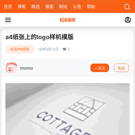
首页
博客
精选
探索
网址
公告
帮助
a4纸张上的logo样机模版
0
标志PS样机
18年9月12日
momo
关注
私信