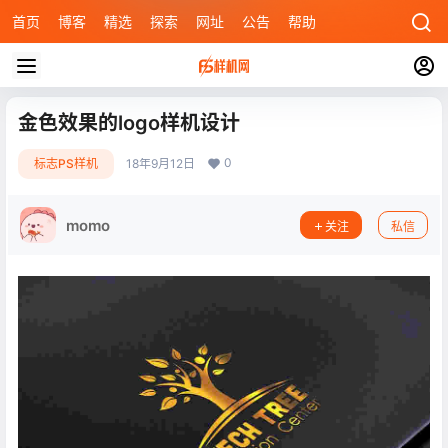
首页
博客
精选
探索
网址
公告
帮助
金色效果的logo样机设计
0
标志PS样机
18年9月12日
momo
关注
私信