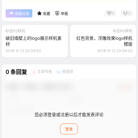
0
0
海报分享
收藏
举报
标志PS样机
标志PS样机
破旧墙壁上的logo展示样机素
红色背景，浮雕效果logo样机
材
模版
2018-9-12 23:39:33
2018-9-12 23:39:33
0 条回复
文章作者
管理员
A
M
欢迎您，新朋友，感谢参与互动！
确认修改
您必须登录或注册以后才能发表评论
登录