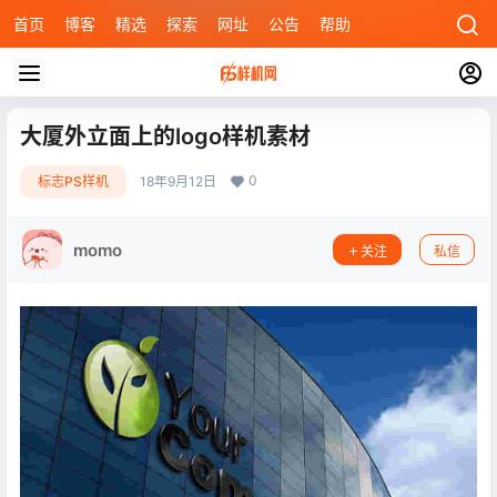
首页
博客
精选
探索
网址
公告
帮助
大厦外立面上的logo样机素材
0
标志PS样机
18年9月12日
momo
关注
私信