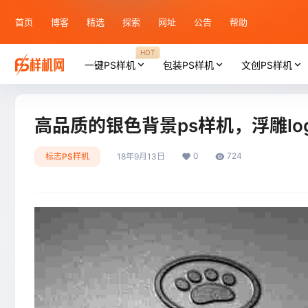
首页
博客
精选
探索
网址
公告
帮助
HOT
一键PS样机
包装PS样机
文创PS样机
高品质的银色背景ps样机，浮雕lo
0
724
标志PS样机
18年9月13日