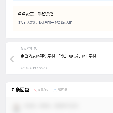
点点赞赏，手留余香
还没有人赞赏，快来当第一个赞赏的人吧！
标志PS样机
银色场景ps样机素材，银色logo展示psd素材
2018-9-13 1:55:02
0 条回复
文章作者
管理员
A
M
欢迎您，新朋友，感谢参与互动！