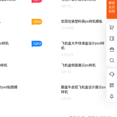
解锁
6月7日
会员
权限
机
铝箔包装塑料袋ps样机模板
TOP2
22小时前
s样机
飞机盒大件快递盒设计psd样
TOP3
机
4月30日
d样机
飞机盒侧面展示ps样机
5月1日
psd贴图模
翻盖牛皮纸飞机盒设计展示ps
样机
5月2日