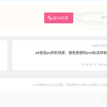
给TA打赏
共0
标志PS样机
a4纸张ps样机场景，银色质感的psd标志样机
2018-9-13 1:58:34
PS快捷键大全:加点按篇（添加新的点(‘曲线’对话框中) 点
确