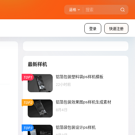
逼格
登录
快速注册
最新样机
铝箔包装塑料袋ps样机模板
TOP1
22小时前
铝箔包装效果图ps样机生成素材
TOP2
8月4日
铝箔袋包装设计ps样机
TOP3