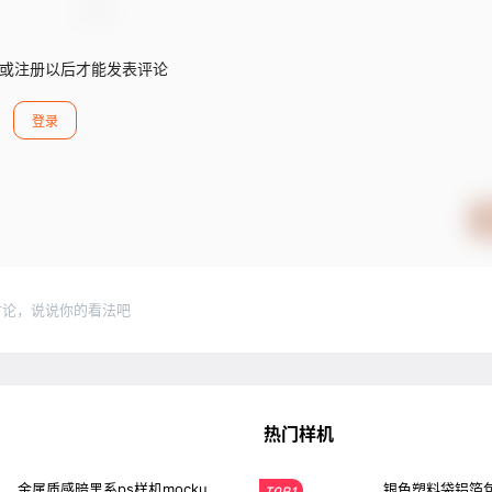
或注册以后才能发表评论
登录
讨论，说说你的看法吧
热门样机
金属质感暗黑系ps样机mocku
银色塑料袋铝箔包
TOP1