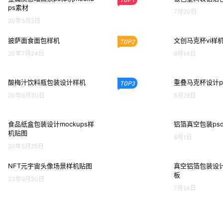
ps素材
7月20日
20年5月2日
披萨面食面包样机
文创马克杯vi样
TOP2
20年7月24日
6月14日
酸梅汁饮料瓶包装设计样机
重叠马克杯设计p
TOP3
20年6月30日
6月28日
食品纸盒包装设计mockups样
铝箔真空包装ps
机贴图
8月1日
20年5月25日
NFT元宇宙头像场景样机贴图
真空铝箔包装设计
板
23年9月20日
7月14日