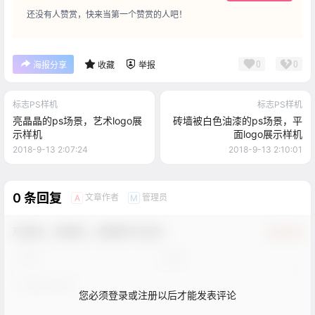
还没有人赞赏，快来当第一个赞赏的人吧！
0
0
海报分享
收藏
举报
标志PS样机
标志PS样机
亮晶晶的ps场景，艺术logo展
砖墙被白色油漆的ps场景，平
示样机
面logo展示样机
2018-9-13 2:07:24
2018-9-13 2:10:01
0 条回复
文章作者
管理员
A
M
欢迎您，新朋友，感谢参与互动！
确认修改
您必须登录或注册以后才能发表评论