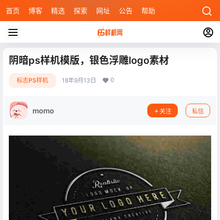
首页
博客
精选
探索
网址
公告
帮助
阴暗ps样机模版，银色浮雕logo素材
0
标志PS样机
18年9月13日
momo
关注
私信