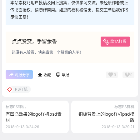
本站素材乃用户投稿及网上搜集，仅供学习交流，未经原作者或上
传书面授权，请勿作商用。如您的权利被侵害，提交工单后我们将
尽快回复！
点点赞赏，手留余香
给TA打赏
还没有人赞赏，快来当第一个赞赏的人吧！
0
0
海报分享
收藏
举报
PS样机
标志PS样机
标志PS样机
有凹凸效果的logo样机psd素
铜板背景上的logo样机psd模
材
版
2018-9-13 3:24:26
2018-9-13 3:29:21