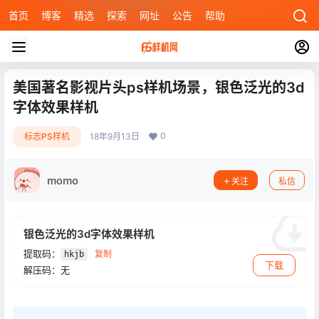
首页
博客
精选
探索
网址
公告
帮助
美国著名影视片头ps样机场景，银色泛光的3d
字体效果样机
0
标志PS样机
18年9月13日
momo
关注
私信
银色泛光的3d字体效果样机
提取码：
复制
hkjb
下载
解压码：无