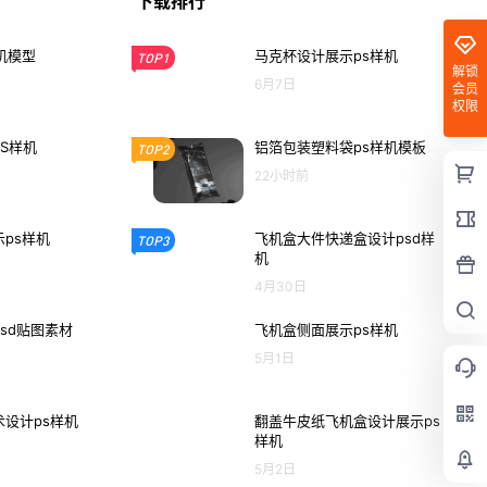
下载排行
机模型
马克杯设计展示ps样机
TOP1
解锁
6月7日
会员
权限
S样机
铝箔包装塑料袋ps样机模板
TOP2
22小时前
ps样机
飞机盒大件快递盒设计psd样
TOP3
机
4月30日
sd贴图素材
飞机盒侧面展示ps样机
5月1日
设计ps样机
翻盖牛皮纸飞机盒设计展示ps
样机
5月2日