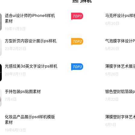
热门样机
适合ui设计师的iPhone6样机
马克杯设计ps样
TOP1
素材
6月30日
19年11月3日
方型折页内容设计展示ps样机
气泡膜字体设计P
TOP2
23年2月21日
5月20日
光感炫美3d英文字设计ps样机
薄膜字体艺术展示
TOP3
20年2月11日
5月26日
手持包装ps贴图素材
银色塑封铝箔袋p
7月4日
7月22日
化妆品产品展示psd样机模版
薄膜塑封字体艺术
素材
6月1日
19年6月13日