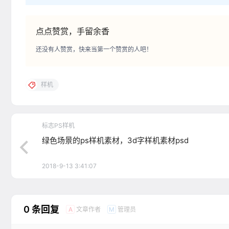
点点赞赏，手留余香
还没有人赞赏，快来当第一个赞赏的人吧！
样机
标志PS样机
绿色场景的ps样机素材，3d字样机素材psd
2018-9-13 3:41:07
0 条回复
文章作者
管理员
A
M