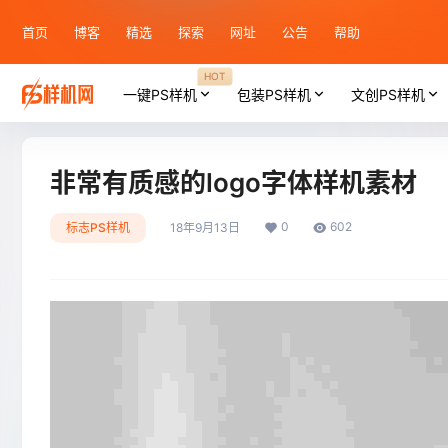
首页
博客
精选
探索
网址
公告
帮助
HOT
一键PS样机
包装PS样机
文创PS样机
非常有质感的logo字体样机素材
0
602
标志PS样机
18年9月13日