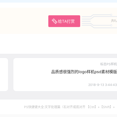
给TA打赏
共0
标志PS样机
品质感很强烈的logo样机psd素材模版
2018-9-13 3:44:43
PS快捷键大全:文字处理篇（右对齐或底对齐 【Ctrl】+【Shift】+