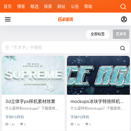
首页
博客
精选
探索
网址
公告
帮助
全部标签
艺术字
3d立体字ps样机素材效果
mockups冰块字特效样机
psd
什么是样机mockups？下载使用这
什么是样机mockups？下载使用这
款3d立体字ps样机素材效果，快速
款mockups冰块字特效样机psd，快
字体PS样机
字体PS样机
生成提高你的工作效率，每一个样
速生成提高你的工作效率，每一个
机素材高清可印刷，字体样式样机
样机素材高清可印刷，字体样式样
1.8k
0
1.4k
0
风格多元化，丰富的样机场景，每
机风格多元化，丰富的样机场景，