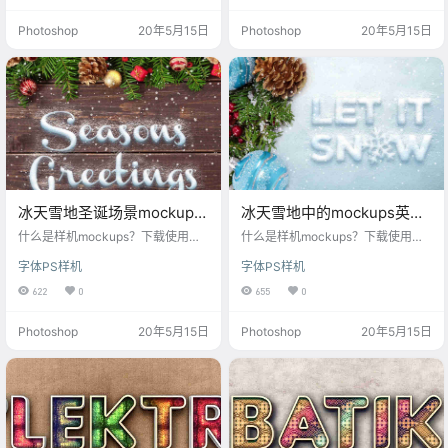
景，每一款样机设计模板都是我们
样机场景，每一款样机设计模板都
Photoshop
20年5月15日
Photoshop
20年5月15日
精心筛选，助你打造炫酷文字logo
是我们精心筛选，助你打造炫酷文
样机！每月更新样机psd，满足设计
字logo样机！每月更新样机psd，满
师对mockups样机素材的各种需
足设计师对mockups样机素材的各
求。
种需求。
冰天雪地圣诞场景mockups
冰天雪地中的mockups英文
样机素材
字样机模版
什么是样机mockups？下载使用这
什么是样机mockups？下载使用这
款冰天雪地圣诞场景mockups样机
款冰天雪地中的mockups英文字样
字体PS样机
字体PS样机
素材，快速生成提高你的工作效
机模版，快速生成提高你的工作效
率，每一个样机素材高清可印刷，
率，每一个样机素材高清可印刷，
622
0
655
0
字体样式样机风格多元化，丰富的
字体样式样机风格多元化，丰富的
样机场景，每一款样机设计模板都
样机场景，每一款样机设计模板都
Photoshop
20年5月15日
Photoshop
20年5月15日
是我们精心筛选，助你打造炫酷文
是我们精心筛选，助你打造炫酷文
字logo样机！每月更新样机psd，满
字logo样机！每月更新样机psd，满
足设计师对mockups样机素材的各
足设计师对mockups样机素材的各
种需求。
种需求。