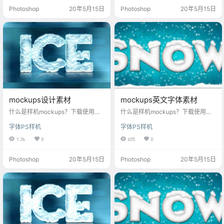
一款样机设计模板都是我们精心筛
每一款样机设计模板都是我们精心
Photoshop
20年5月15日
Photoshop
20年5月15日
选，助你打造炫酷文字logo样机！
筛选，助你打造炫酷文字logo样
每月更新样机psd，满足设计师对m
机！每月更新样机psd，满足设计师
ockups样机素材的各种需求。
对mockups样机素材的各种需求。
mockups设计素材
mockups英文字体素材
什么是样机mockups？下载使用这
什么是样机mockups？下载使用这
款mockups设计素材，快速生成提
款mockups英文字体素材，快速生
字体PS样机
字体PS样机
高你的工作效率，每一个样机素材
成提高你的工作效率，每一个样机
高清可印刷，字体样式样机风格多
素材高清可印刷，字体样式样机风
1.3k
0
655
0
元化，丰富的样机场景，每一款样
格多元化，丰富的样机场景，每一
机设计模板都是我们精心筛选，助
款样机设计模板都是我们精心筛
Photoshop
20年5月15日
Photoshop
20年5月15日
你打造炫酷文字logo样机！每月更
选，助你打造炫酷文字logo样机！
新样机psd，满足设计师对mockups
每月更新样机psd，满足设计师对m
样机素材的各种需求。
ockups样机素材的各种需求。