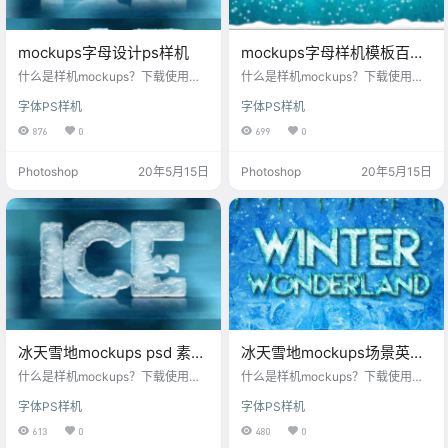
mockups字母设计ps样机
mockups字母样机模板百度
云下载
什么是样机mockups？下载使用这
什么是样机mockups？下载使用这
款mockups字母设计ps样机，快速
款mockups字母样机模版，快速生
字体PS样机
字体PS样机
生成提高你的工作效率，每一个样
成提高你的工作效率，每一个样机
机素材高清可印刷，字体样式样机
素材高清可印刷，字体样式样机风
876
0
699
0
风格多元化，丰富的样机场景，每
格多元化，丰富的样机场景，每一
一款样机设计模板都是我们精心筛
款样机设计模板都是我们精心筛
Photoshop
20年5月15日
Photoshop
20年5月15日
选，助你打造炫酷文字logo样机！
选，助你打造炫酷文字logo样机！
每月更新样机psd，满足设计师对m
每月更新样机psd，满足设计师对m
ockups样机素材的各种需求。
ockups样机素材的各种需求。
冰天雪地mockups psd 素材
冰天雪地mockups场景英文
模版
艺术样机
什么是样机mockups？下载使用这
什么是样机mockups？下载使用这
款冰天雪地mockups psd 素材模
款冰天雪地mockups场景英文艺术
字体PS样机
字体PS样机
版，快速生成提高你的工作效率，
样机，快速生成提高你的工作效
每一个样机素材高清可印刷，字体
率，每一个样机素材高清可印刷，
613
0
480
0
样式样机风格多元化，丰富的样机
字体样式样机风格多元化，丰富的