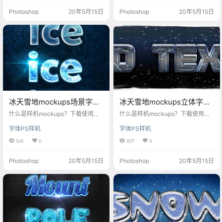
场景，每一款样机设计模板都是我
样机场景，每一款样机设计模板都
Photoshop
20年5月15日
Photoshop
20年5月15日
们精心筛选，助你打造炫酷文字log
是我们精心筛选，助你打造炫酷文
o样机！每月更新样机psd，满足设
字logo样机！每月更新样机psd，满
计师对mockups样机素材的各种需
足设计师对mockups样机素材的各
求。
种需求。
冰天雪地mockups场景字母
冰天雪地mockups立体字样
特效
机模版
什么是样机mockups？下载使用这
什么是样机mockups？下载使用这
款冰天雪地mockups场景字母特
款冰天雪地mockups立体字样机模
字体PS样机
字体PS样机
效，快速生成提高你的工作效率，
版，快速生成提高你的工作效率，
每一个样机素材高清可印刷，字体
每一个样机素材高清可印刷，字体
568
0
829
0
样式样机风格多元化，丰富的样机
样式样机风格多元化，丰富的样机
场景，每一款样机设计模板都是我
场景，每一款样机设计模板都是我
Photoshop
20年5月15日
Photoshop
20年5月15日
们精心筛选，助你打造炫酷文字log
们精心筛选，助你打造炫酷文字log
o样机！每月更新样机psd，满足设
o样机！每月更新样机psd，满足设
计师对mockups样机素材的各种需
计师对mockups样机素材的各种需
求。
求。