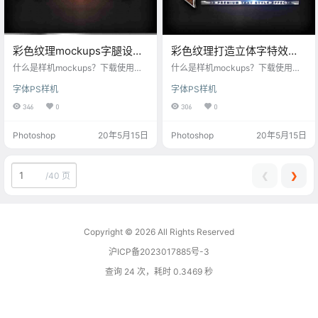
彩色纹理mockups字腿设计
彩色纹理打造立体字特效
样机
mockups样机
什么是样机mockups？下载使用这
什么是样机mockups？下载使用这
款彩色纹理mockups字腿设计样
款彩色纹理打造立体字特效mockup
字体PS样机
字体PS样机
机，快速生成提高你的工作效率，
s样机，快速生成提高你的工作效
每一个样机素材高清可印刷，字体
率，每一个样机素材高清可印刷，
346
0
306
0
样式样机风格多元化，丰富的样机
字体样式样机风格多元化，丰富的
场景，每一款样机设计模板都是我
样机场景，每一款样机设计模板都
Photoshop
20年5月15日
Photoshop
20年5月15日
们精心筛选，助你打造炫酷文字log
是我们精心筛选，助你打造炫酷文
o样机！每月更新样机psd，满足设
字logo样机！每月更新样机psd，满
计师对mockups样机素材的各种需
足设计师对mockups样机素材的各
求。
种需求。
❮
❯
/
40 页
Copyright © 2026
All Rights Reserved
沪ICP备2023017885号-3
查询 24 次，耗时 0.3469 秒