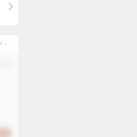
l】+
认修改
提交