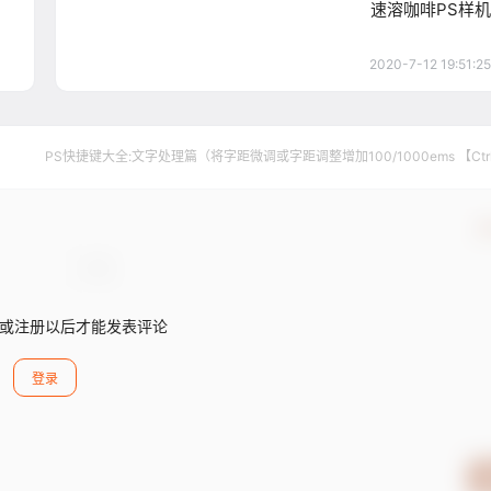
速溶咖啡PS样机
2020-7-12 19:51:25
PS快捷键大全:文字处理篇（将字距微调或字距调整增加100/1000ems 【Ctr
【Alt】+【→】）
确
或注册以后才能发表评论
登录