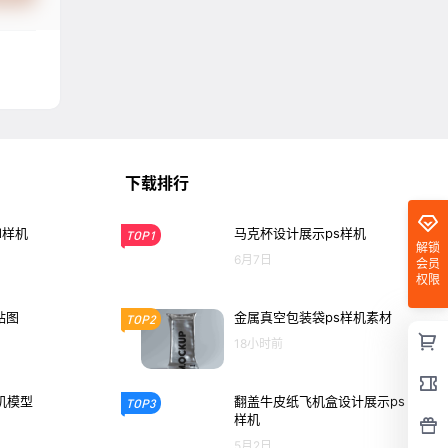
下载排行
d样机
马克杯设计展示ps样机
TOP1
解锁
6月7日
会员
权限
贴图
金属真空包装袋ps样机素材
TOP2
18小时前
机模型
翻盖牛皮纸飞机盒设计展示ps
TOP3
样机
5月2日