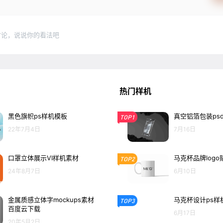
讨论，说说你的看法吧
热门样机
黑色旗帜ps样机模板
真空铝箔包装ps
TOP1
22年7月4日
7月16日
口罩立体展示VI样机素材
马克杯品牌logo
TOP2
24年8月7日
6月10日
金属质感立体字mockups素材
马克杯设计ps样
TOP3
百度云下载
6月17日
20年5月2日