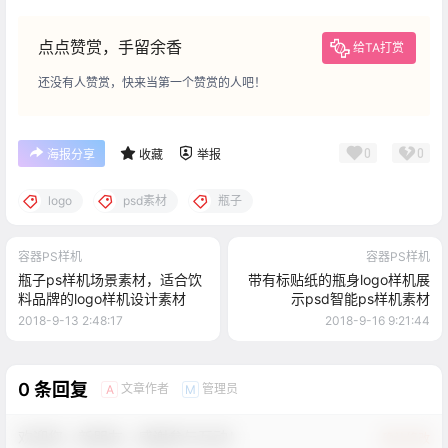
点点赞赏，手留余香
给TA打赏
还没有人赞赏，快来当第一个赞赏的人吧！
0
0
海报分享
收藏
举报
logo
psd素材
瓶子
容器PS样机
容器PS样机
瓶子ps样机场景素材，适合饮
带有标贴纸的瓶身logo样机展
料品牌的logo样机设计素材
示psd智能ps样机素材
2018-9-13 2:48:17
2018-9-16 9:21:44
0 条回复
文章作者
管理员
A
M
欢迎您，新朋友，感谢参与互动！
确认修改