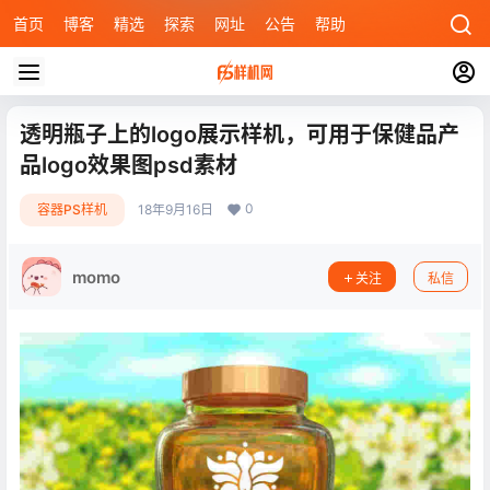
首页
博客
精选
探索
网址
公告
帮助
透明瓶子上的logo展示样机，可用于保健品产
品logo效果图psd素材
0
容器PS样机
18年9月16日
momo
关注
私信