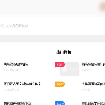
讨论，说说你的看法吧
热门样机
烘焙饮品瓶体包装
铝箔袋包装设计p
TOP1
23年8月26日
8月3日
怀旧复古英文斜体3d立体字
字体薄膜特写ps
TOP2
20年4月9日
5月7日
钥匙扣样机模板下载
酸性创意字体展示
TOP3