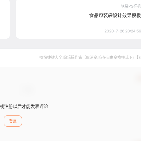
软袋PS样机
食品包装袋设计效果模板
2020-7-26 20:24:56
PS快捷键大全:编辑操作篇（取消变形(在自由变换模式下) 【E
确
或注册以后才能发表评论
登录