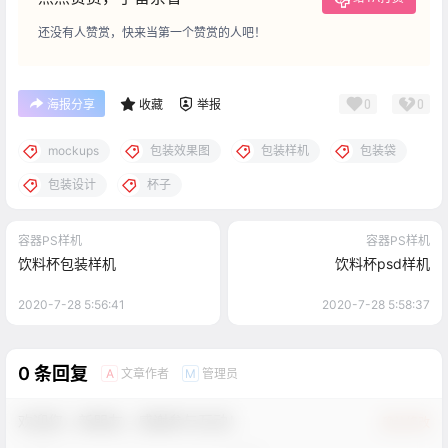
还没有人赞赏，快来当第一个赞赏的人吧！
0
0
海报分享
收藏
举报
mockups
包装效果图
包装样机
包装袋
包装设计
杯子
容器PS样机
容器PS样机
饮料杯包装样机
饮料杯psd样机
2020-7-28 5:56:41
2020-7-28 5:58:37
0 条回复
文章作者
管理员
A
M
欢迎您，新朋友，感谢参与互动！
确认修改