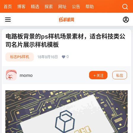
首页
博客
精选
探索
网址
公告
帮助
电路板背景的ps样机场景素材，适合科技类公
司名片展示样机模板
0
标志PS样机
18年9月16日
momo
关注
私信