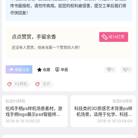
传书面授权，请勿作商用。如您的权利被侵害，提交工单后我们将
尽快回复！
点点赞赏，手留余香
给TA打赏
还没有人赞赏，快来当第一个赞赏的人吧！
0
0
海报分享
收藏
举报
PS样机
名片
标志PS样机
标志PS样机
吃鸡手柄ps样机场景素材，游
科技类的3D质感艺术背景ps样
戏手柄logo展示psd智能样机
机场景，适用于化学、科技品
素材
牌logo展示样机psd免费下载
2018-9-16 10:50:22
2018-9-16 10:54:04