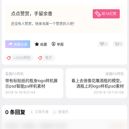
点点赞赏，手留余香
给TA打赏
还没有人赞赏，快来当第一个赞赏的人吧！
0
0
海报分享
收藏
举报
LOGO样机
瓶子
容器PS样机
容器PS样机
带有标贴纸的瓶身logo样机展
看上去很像花雕酒瓶的模型，
示psd智能ps样机素材
酒瓶上的logo样机psd素材
2018-9-16 9:21:44
2018-9-19 7:41:08
0 条回复
文章作者
管理员
A
M
欢迎您，新朋友，感谢参与互动！
确认修改