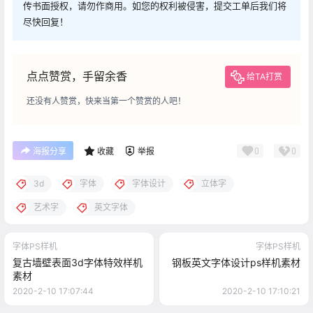
传书面授权，请勿作商用。如您的权利被侵害，提交工单后我们将
尽快回复！
点点赞赏，手留余香
给TA打赏
还没有人赞赏，快来当第一个赞赏的人吧！
0
0
海报分享
收藏
举报
3d
字体
字体设计
立体字
艺术字
英文字体
字体PS样机
字体PS样机
复古墙壁表面3d字体特效样机
钢板英文字体设计ps样机素材
素材
2020-2-10 17:07:44
2020-2-10 17:10:21