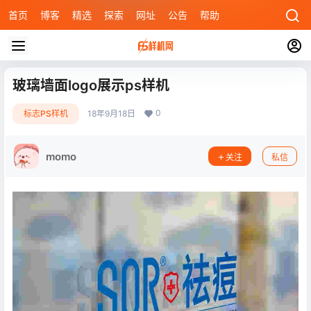
首页
博客
精选
探索
网址
公告
帮助
玻璃墙面logo展示ps样机
0
标志PS样机
18年9月18日
momo
关注
私信