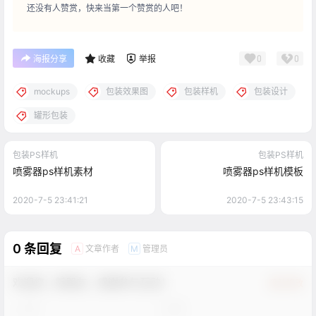
还没有人赞赏，快来当第一个赞赏的人吧！
0
0
海报分享
收藏
举报
mockups
包装效果图
包装样机
包装设计
罐形包装
包装PS样机
包装PS样机
喷雾器ps样机素材
喷雾器ps样机模板
2020-7-5 23:41:21
2020-7-5 23:43:15
0 条回复
文章作者
管理员
A
M
欢迎您，新朋友，感谢参与互动！
确认修改