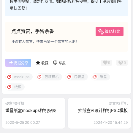
传书面授权，请勿作商用。如您的权利被侵害，提交工单后我们将
尽快回复！
点点赞赏，手留余香
给TA打赏
还没有人赞赏，快来当第一个赞赏的人吧！
0
0
海报分享
收藏
举报
mockups
包装样机
包装盒
纸盒
纸箱
硬盒PS样机
硬盒PS样机
重叠纸盒mockups样机贴图
抽纸盒VI设计样机PSD模板
2020-5-25 20:00:27
2024-1-20 15:44:29