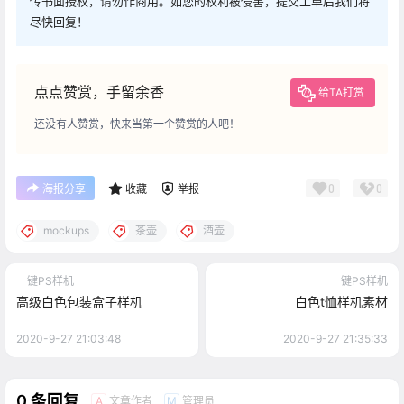
传书面授权，请勿作商用。如您的权利被侵害，提交工单后我们将
尽快回复！
点点赞赏，手留余香
给TA打赏
还没有人赞赏，快来当第一个赞赏的人吧！
0
0
海报分享
收藏
举报
mockups
茶壶
酒壶
一键PS样机
一键PS样机
高级白色包装盒子样机
白色t恤样机素材
2020-9-27 21:03:48
2020-9-27 21:35:33
0 条回复
文章作者
管理员
A
M