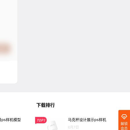
提交
下载排行
ps样机模型
马克杯设计展示ps样机
TOP1
解锁
6月7日
会员