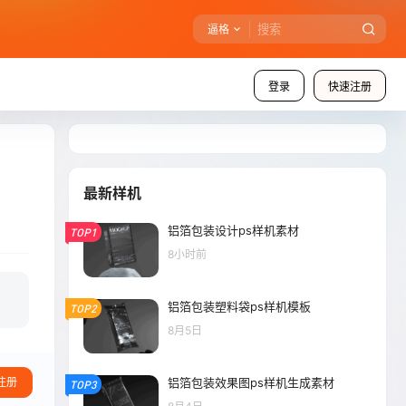
逼格
登录
快速注册
最新样机
铝箔包装设计ps样机素材
TOP1
8小时前
铝箔包装塑料袋ps样机模板
TOP2
8月5日
铝箔包装效果图ps样机生成素材
注册
TOP3