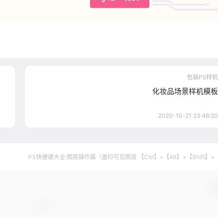
包装PS样机
化妆品场景样机模板
2020-10-21 23:46:20
PS快捷键大全:图层操作篇（盖印可见图层 【Ctrl】+【Alt】+【Shift】+
确