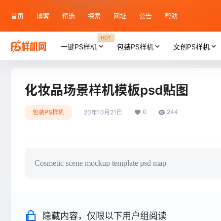
首页
博客
精选
探索
网址
公告
帮助
HOT
一键PS样机
包装PS样机
文创PS样机
化妆品场景样机模板psd贴图
0
244
包装PS样机
20年10月21日
Cosmetic scene mockup template psd map
隐藏内容，仅限以下用户组阅读