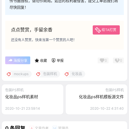
传书面授权，请勿作商用。如您的权利被侵害，提交工单后我们将
尽快回复！
点点赞赏，手留余香
给TA打赏
还没有人赞赏，快来当第一个赞赏的人吧！
0
0
海报分享
收藏
举报
mockups
包装样机
化妆品
包装PS样机
包装PS样机
化妆品ps样机素材
化妆品ps样机模板源文件
2020-10-21 23:59:14
2020-10-22 4:31:40
0 条回复
文章作者
管理员
A
M