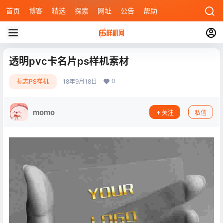
首页
博客
精选
探索
网址
公告
帮助
透明pvc卡名片ps样机素材
0
标志PS样机
18年9月18日
momo
关注
私信