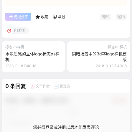
0
0
海报分享
收藏
举报
PS样机
标志PS样机
标志PS样机
水泥质感的立体logo标志ps样
阴暗场景中的3d字logo样机模
机
版
2018-9-18 7:40:18
2018-9-18 7:40:18
0 条回复
文章作者
管理员
A
M
欢迎您，新朋友，感谢参与互动！
确认修改
您必须登录或注册以后才能发表评论