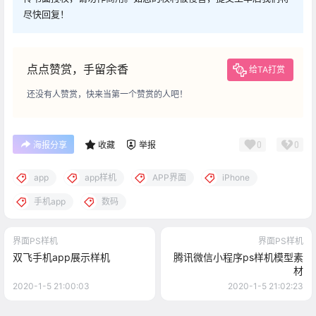
尽快回复！
点点赞赏，手留余香
给TA打赏
还没有人赞赏，快来当第一个赞赏的人吧！
0
0
海报分享
收藏
举报
app
app样机
APP界面
iPhone
手机app
数码
界面PS样机
界面PS样机
双飞手机app展示样机
腾讯微信小程序ps样机模型素
材
2020-1-5 21:00:03
2020-1-5 21:02:23