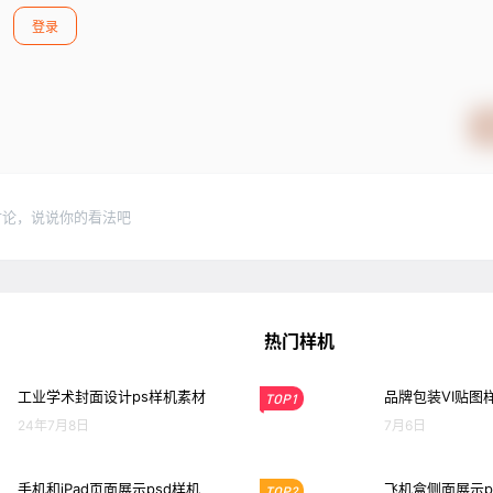
登录
讨论，说说你的看法吧
热门样机
工业学术封面设计ps样机素材
品牌包装VI贴图
TOP1
24年7月8日
7月6日
手机和iPad页面展示psd样机
飞机盒侧面展示p
TOP2