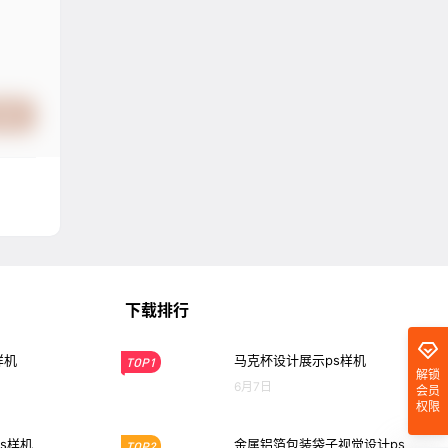
提交
下载排行
样机
马克杯设计展示ps样机
TOP1
解锁
6月7日
会员
权限
s样机
金属铝箔包装袋子视觉设计ps
TOP2