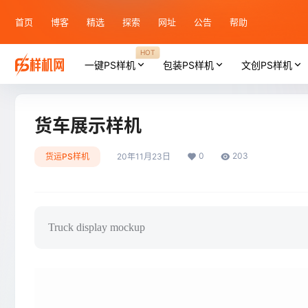
首页
博客
精选
探索
网址
公告
帮助
HOT
一键PS样机
包装PS样机
文创PS样机
货车展示样机
0
203
货运PS样机
20年11月23日
Truck display mockup