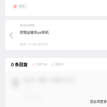
货车
货运PS样机
货物运输车ps样机
2020-11-23 22:51:10
0 条回复
文章作者
管理员
A
M
欢迎您，新朋友，感谢参与互动！
您必须登录