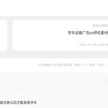
货运PS样机
货车运输广告ps样机素材
2020-11-23 22:56:19
PS快捷键大全:图层操作篇（激活上一个图层 【Alt】+
确
或注册以后才能发表评论