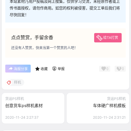
本站素材乃用户投稿及网上搜集，仅供学习交流，未经原作者或上
传书面授权，请勿作商用。如您的权利被侵害，提交工单后我们将
尽快回复！
点点赞赏，手留余香
给TA打赏
还没有人赞赏，快来当第一个赞赏的人吧！
0
0
海报分享
收藏
举报
样机
货运PS样机
货运PS样机
创意货车ps样机素材
车体硬广样机模板
2020-11-24 2:27:37
2020-11-24 2:31:21