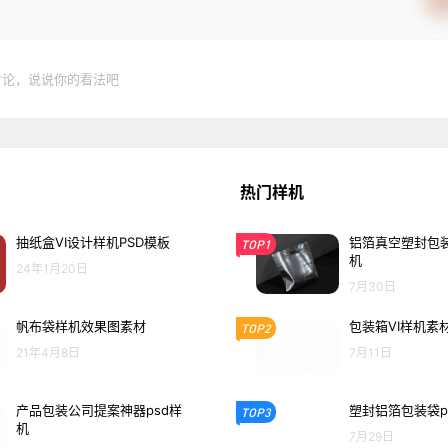
讨论，说说你的看法吧
热门样机
抽纸盒VI设计样机PSD模板
铝箔真空塑封包装
TOP1
机
24年1月20日
7月30日
帆布袋样机效果图素材
包装箱VI样机素
TOP2
21年4月8日
7月11日
产品包装公司提案神器psd样
塑封铝箔包装袋p
TOP3
机
7月29日