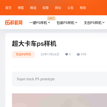
首页
博客
精选
探索
网址
公告
帮助
HOT
一键PS样机
包装PS样机
文创PS样机
超大卡车ps样机
0
436
货运PS样机
20年11月24日
Super truck PS prototype