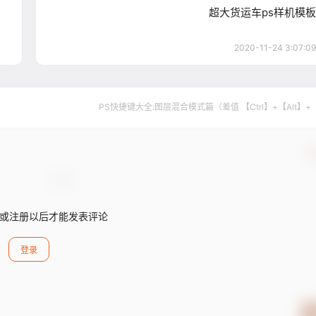
超大货运车ps样机模板
2020-11-24 3:07:09
PS快捷键大全:图层混合模式篇（差值 【Ctrl】+【Alt】+
确
或注册以后才能发表评论
登录