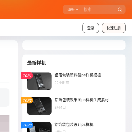
逼格
登录
快速注册
最新样机
铝箔包装塑料袋ps样机模板
TOP1
22小时前
铝箔包装效果图ps样机生成素材
TOP2
8月4日
铝箔袋包装设计ps样机
TOP3