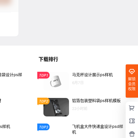
下载排行
袋设计ps样
马克杯设计展示ps样机
TOP1
解锁
6月7日
会员
权限
材
铝箔包装塑料袋ps样机模板
TOP2
22小时前
s样机
飞机盒大件快递盒设计psd样
TOP3
机