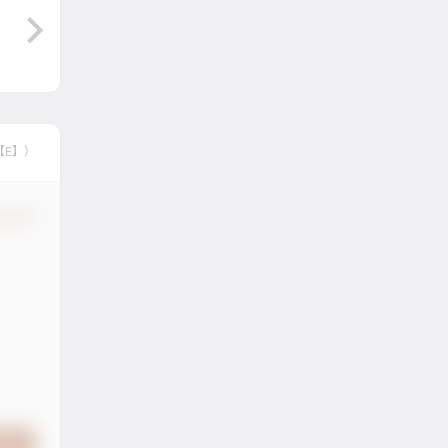
【E】）
认修改
提交