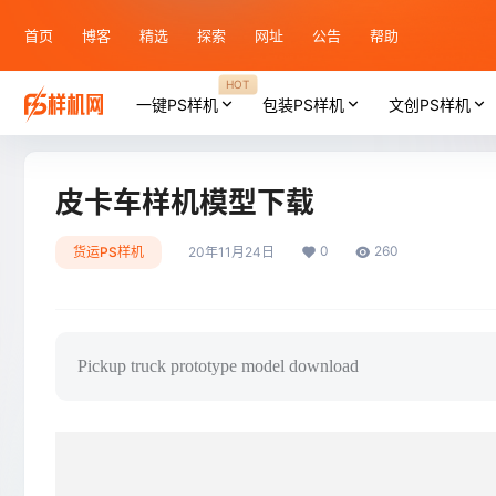
首页
博客
精选
探索
网址
公告
帮助
HOT
一键PS样机
包装PS样机
文创PS样机
皮卡车样机模型下载
0
260
货运PS样机
20年11月24日
Pickup truck prototype model download