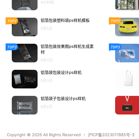
9小时前
铝箔包装塑料袋ps样机模板
TOP2
TOP2
8月5日
铝箔包装效果图ps样机生成素
TOP3
TOP3
材
8月4日
铝箔袋包装设计ps样机
8月3日
铝箔袋子包装设计ps样机
8月2日
Copyright © 2026
All Rights Reserved
・
沪ICP备2023017885号-3