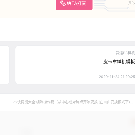
给TA打赏
共0
货运PS样机
皮卡车样机模板
2020-11-24 21:20:25
PS快捷键大全:编辑操作篇（从中心或对称点开始变换 (在自由变换模式下)
【Alt】）
确