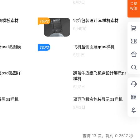
6月7日
会员
权限
图模板素材
铝箔包装设计ps样机素材
TOP2
9小时前
psd贴图模
飞机盒侧面展示ps样机
TOP3
5月1日
psd贴图样
翻盖牛皮纸飞机盒设计展示ps
样机
5月2日
图ps样机
逼真飞机盒包装展示ps样机
5月3日
查询 13 次，耗时 0.2517 秒