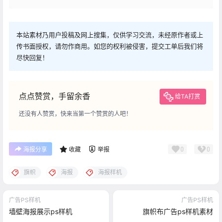
本站素材乃用户投稿及网上搜集，仅供学习交流，未经原作者或上
传书面授权，请勿作商用。如您的权利被侵害，提交工单后我们将
尽快回复！
点点赞赏，手留余香
给TA打赏
还没有人赞赏，快来当第一个赞赏的人吧！
0
0
海报分享
收藏
举报
旗帜
海报
海报样机
广告PS样机
广告PS样机
墙壁海报展示ps样机
旗帜布广告ps样机素材