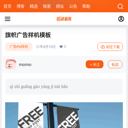
首页
博客
精选
探索
网址
公告
帮助
旗帜广告样机模板
0
广告PS样机
21年8月19日
前往下载
momo
关注
私信
qí zhì guǎng gào yàng jī mú bǎn