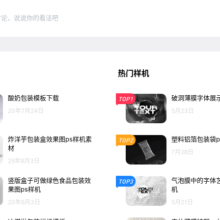
讨论，说说你的看法吧
热门样机
酸奶包装模板下载
破洞薄膜字体展示
TOP1
20年7月24日
5月23日
炸洋芋包装盒效果图ps样机素
塑料铝箔包装袋p
TOP2
材
7月28日
25年8月3日
竖版盒子可做绿色食品包装效
气泡膜中的字体艺
TOP3
果图ps样机
机
20年6月3日
5月21日