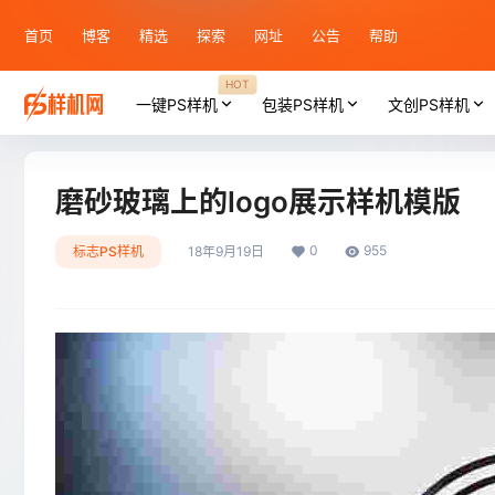
首页
博客
精选
探索
网址
公告
帮助
HOT
一键PS样机
包装PS样机
文创PS样机
磨砂玻璃上的logo展示样机模版
0
955
标志PS样机
18年9月19日