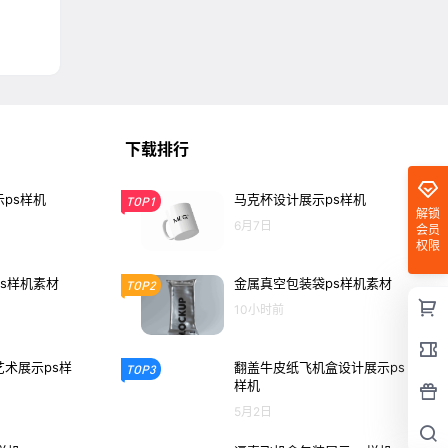
下载排行
ps样机
马克杯设计展示ps样机
TOP1
解锁
6月7日
会员
权限
s样机素材
金属真空包装袋ps样机素材
TOP2
10小时前
术展示ps样
翻盖牛皮纸飞机盒设计展示ps
TOP3
样机
5月2日