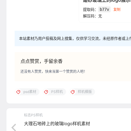
磨砂玻璃上的logo展
提取码：
b77v
复制
解压码：无
本站素材乃用户投稿及网上搜集，仅供学习交流，未经原作者或上
点点赞赏，手留余香
还没有人赞赏，快来当第一个赞赏的人吧！
psd素材
PS样机
样机模版
标志PS样机
大理石地砖上的玻璃logo样机素材