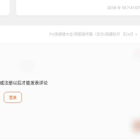
2018-9-19 7:41:07
PS快捷键大全:视图操作篇（显示/隐藏标尺 【Ctrl】+
确
或注册以后才能发表评论
登录