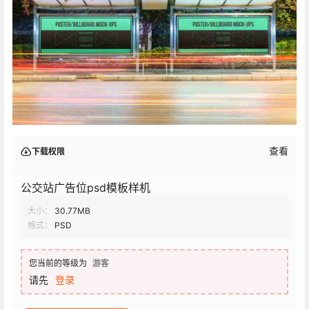
查看
下载权限
公交站广告位psd模板样机
大小：
30.77MB
格式：
PSD
您当前的等级为
游客
请先
登录