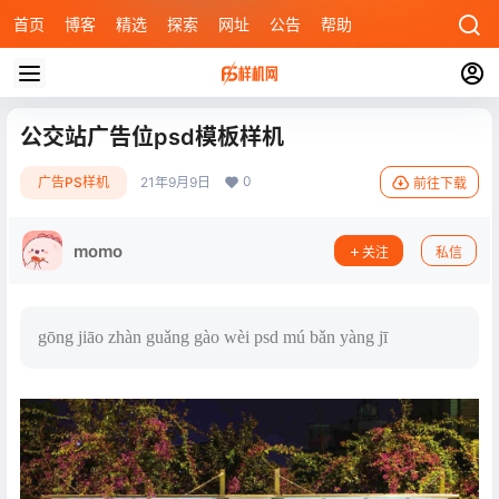
首页
博客
精选
探索
网址
公告
帮助
公交站广告位psd模板样机
0
广告PS样机
21年9月9日
前往下载
momo
关注
私信
gōng jiāo zhàn guǎng gào wèi psd mú bǎn yàng jī