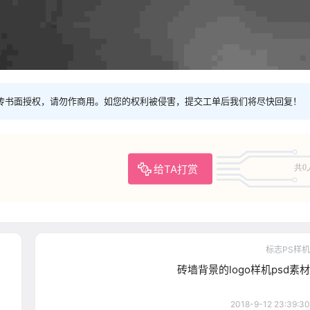
传书面授权，请勿作商用。如您的权利被侵害，提交工单后我们将尽快回复！
给TA打赏
共0
标志PS样机
砖墙背景的logo样机psd素材
2018-9-12 23:39:30