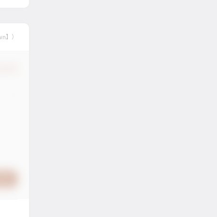
wn】）
认修改
提交