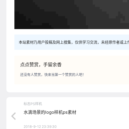
本站素材乃用户投稿及网上搜集，仅供学习交流，未经原作者或上
点点赞赏，手留余香
还没有人赞赏，快来当第一个赞赏的人吧！
标志PS样机
水滴场景的logo样机ps素材
2018-9-12 23:39:30