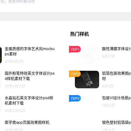
讨论，说说你的看法吧
热门样机
金属质感的字体艺术风mocku
酸性薄膜字体设计
TOP1
ps素材
5月17日
20年5月2日
国外粉笔特效英文字体设计ps
铝箔包装效果图p
TOP2
d样机素材下载
材
20年2月11日
8月4日
水晶钻石英文字体设计psd样
包装VI设计场景p
TOP3
机素材下载
7月12日
20年2月12日
医学类app页面效果图样机
银色塑封铝箔袋p
20年1月5日
7月22日