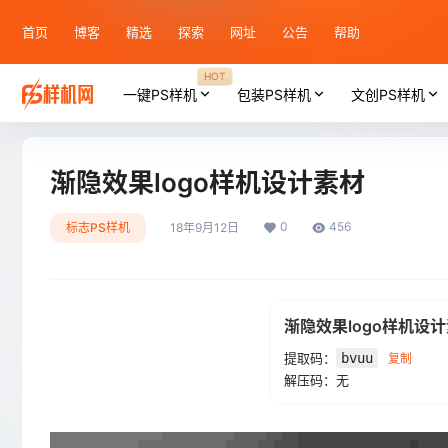
首页
博客
精选
探索
网址
公告
帮助
HOT
一键PS样机
包装PS样机
文创PS样机
渐隐效果logo样机设计素材
0
456
标志PS样机
18年9月12日
渐隐效果logo样机设
提取码：
bvuu
复制
解压码：无