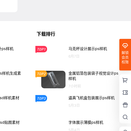
下载排行
ps样机
马克杯设计展示ps样机
TOP1
解锁
6月7日
会员
权限
s样机生成素
金属铝箔包装袋子视觉设计ps
TOP2
样机
7小时前
sd样机素材
逼真飞机盒包装展示ps样机
TOP3
5月3日
sd贴图素材
字体展示薄膜ps样机
5月4日