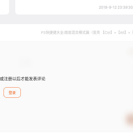
2018-9-12 23:39:30
PS快捷键大全:图层混合模式篇（变亮 【Ctrl】+【Alt】+
确
或注册以后才能发表评论
登录