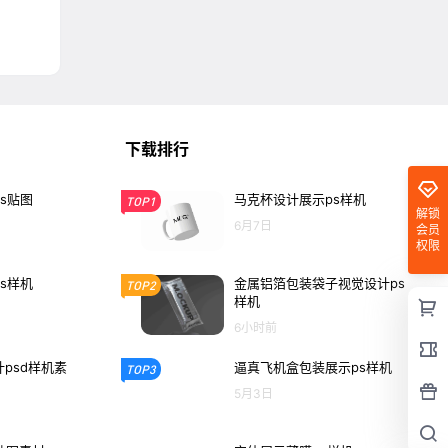
下载排行
s贴图
马克杯设计展示ps样机
TOP1
解锁
6月7日
会员
权限
s样机
金属铝箔包装袋子视觉设计ps
TOP2
样机
6小时前
psd样机素
逼真飞机盒包装展示ps样机
TOP3
5月3日