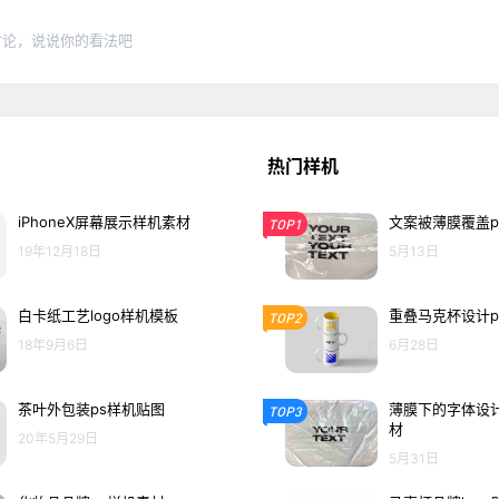
讨论，说说你的看法吧
热门样机
iPhoneX屏幕展示样机素材
文案被薄膜覆盖p
TOP1
19年12月18日
5月13日
白卡纸工艺logo样机模板
重叠马克杯设计p
TOP2
18年9月6日
6月28日
茶叶外包装ps样机贴图
薄膜下的字体设计
TOP3
材
20年5月29日
5月31日