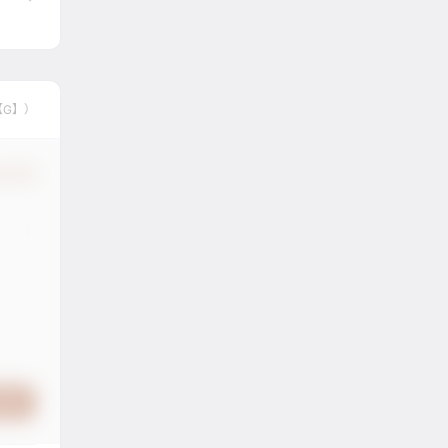
【G】）
认修改
提交