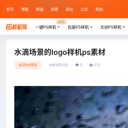
首页
博客
精选
探索
网址
公告
帮助
HOT
一键PS样机
包装PS样机
文创PS样机
水滴场景的logo样机ps素材
0
573
标志PS样机
18年9月12日