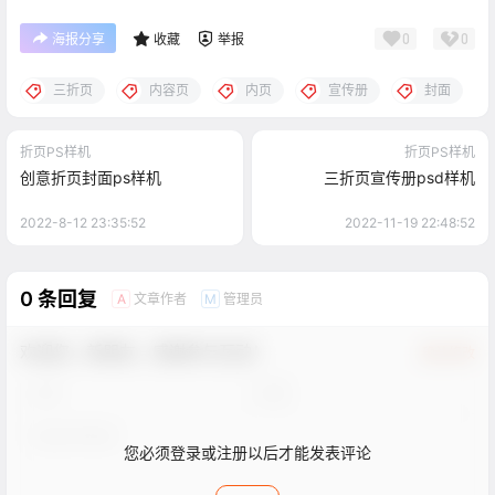
0
0
海报分享
收藏
举报
三折页
内容页
内页
宣传册
封面
折页PS样机
折页PS样机
创意折页封面ps样机
三折页宣传册psd样机
2022-8-12 23:35:52
2022-11-19 22:48:52
0 条回复
文章作者
管理员
A
M
欢迎您，新朋友，感谢参与互动！
确认修改
您必须登录或注册以后才能发表评论