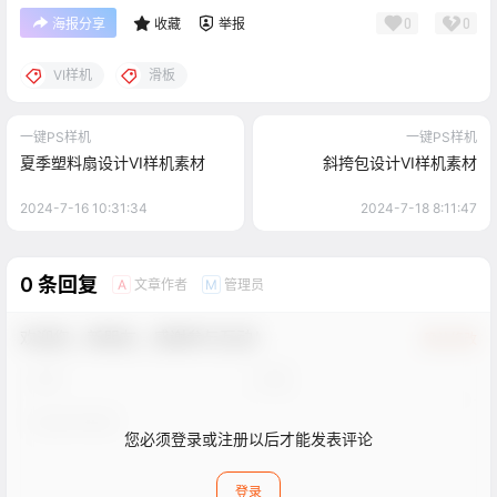
0
0
海报分享
收藏
举报
VI样机
滑板
一键PS样机
一键PS样机
夏季塑料扇设计VI样机素材
斜挎包设计VI样机素材
2024-7-16 10:31:34
2024-7-18 8:11:47
0 条回复
文章作者
管理员
A
M
欢迎您，新朋友，感谢参与互动！
确认修改
您必须登录或注册以后才能发表评论
登录