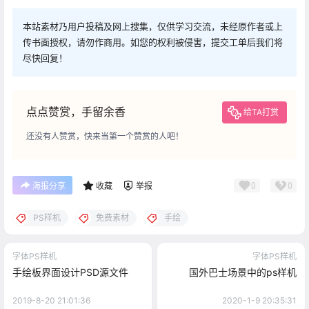
本站素材乃用户投稿及网上搜集，仅供学习交流，未经原作者或上
传书面授权，请勿作商用。如您的权利被侵害，提交工单后我们将
尽快回复！
点点赞赏，手留余香
给TA打赏
还没有人赞赏，快来当第一个赞赏的人吧！
0
0
海报分享
收藏
举报
PS样机
免费素材
手绘
字体PS样机
字体PS样机
手绘板界面设计PSD源文件
国外巴士场景中的ps样机
2019-8-20 21:01:36
2020-1-9 20:35:31