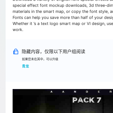
special effect font mockup downloads, 3d three-dime
materials in the smart map, or copy the font style,
Fonts can help you save more than half of your desi
Whether it ’s a text logo smart map or VI design, u
work.
隐藏内容，仅限以下用户组阅读
如果您未在其中，可以升级
青龙