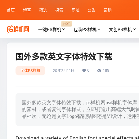
首页
博客
精选
探索
网址
公告
帮助
HOT
一键PS样机
包装PS样机
文创PS样机
国外多款英文字体特效下载
0
489
字体PS样机
20年2月11日
国外多款英文字体特效下载，ps样机网psd样机字体
的素材，或者复制字体样式，立即打造出高端大气时
品档次，无论是文字Logo智能贴图还是VI设计，运
Download a variety of English font special effects 