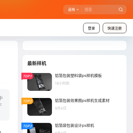
逼格
登录
快速注册
最新样机
铝箔包装塑料袋ps样机模板
TOP1
18小时前
中
铝箔包装效果图ps样机生成素材
TOP2
作
8月4日
铝箔袋包装设计ps样机
TOP3
s