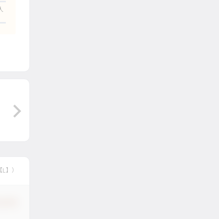
人
【L】）
认修改