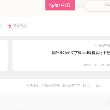
给TA打赏
共0
字
英文字体
字体PS样机
国外多种英文字样psd样机素材下载
2020-2-11 12:31:48
PS快捷键大全:图像调整篇（自动调整色阶 【Ctrl】+【Shift】+
确