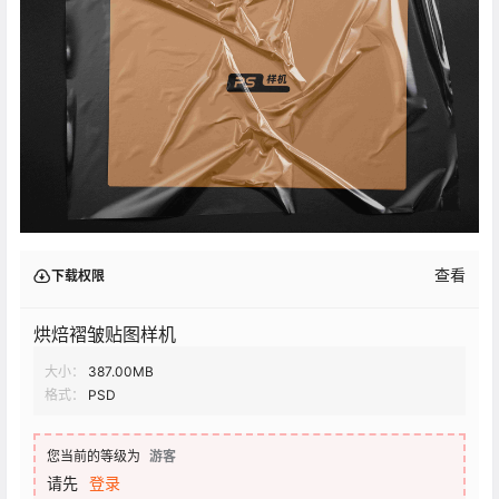
查看
下载权限
烘焙褶皱贴图样机
大小：
387.00MB
格式：
PSD
您当前的等级为
游客
请先
登录