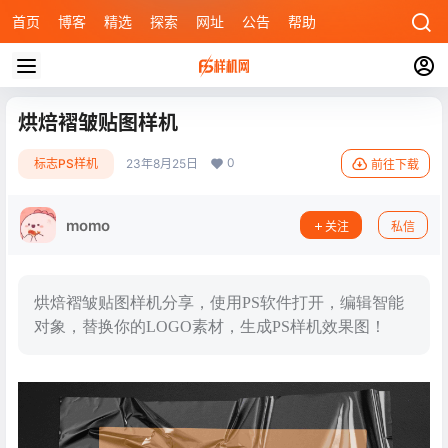
首页
博客
精选
探索
网址
公告
帮助
烘焙褶皱贴图样机
0
标志PS样机
23年8月25日
前往下载
momo
关注
私信
烘焙褶皱贴图样机分享，使用PS软件打开，编辑智能
对象，替换你的LOGO素材，生成PS样机效果图！