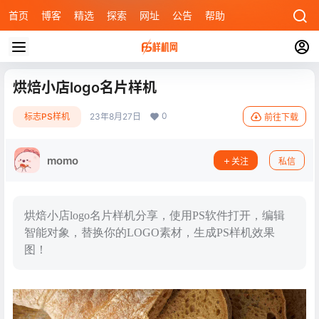
首页
博客
精选
探索
网址
公告
帮助
烘焙小店logo名片样机
0
标志PS样机
23年8月27日
前往下载
momo
关注
私信
烘焙小店logo名片样机分享，使用PS软件打开，编辑
智能对象，替换你的LOGO素材，生成PS样机效果
图！