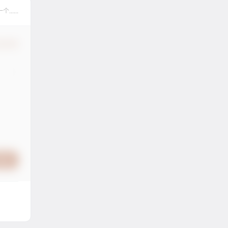
....
认修改
提交