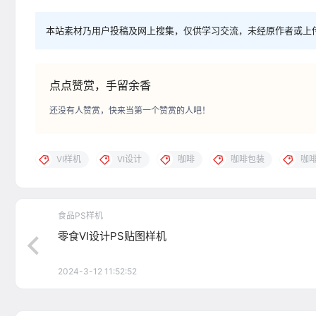
本站素材乃用户投稿及网上搜集，仅供学习交流，未经原作者或上
点点赞赏，手留余香
还没有人赞赏，快来当第一个赞赏的人吧！
VI样机
VI设计
咖啡
咖啡包装
咖
食品PS样机
零食VI设计PS贴图样机
2024-3-12 11:52:52