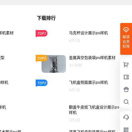
下载排行
样机素材
马克杯设计展示ps样机
TOP1
解锁
6月7日
会员
权限
模型
金属真空包装袋ps样机素材
TOP2
3小时前
d样机
飞机盒侧面展示ps样机
TOP3
5月1日
样机
翻盖牛皮纸飞机盒设计展示ps
样机
5月2日
术展示ps样
逼真飞机盒包装展示ps样机