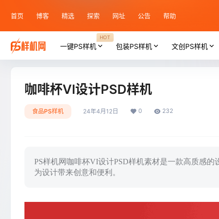
首页
博客
精选
探索
网址
公告
帮助
HOT
一键PS样机
包装PS样机
文创PS样机
咖啡杯VI设计PSD样机
0
232
食品PS样机
24年4月12日
PS样机网咖啡杯VI设计PSD样机素材是一款高质
为设计带来创意和便利。