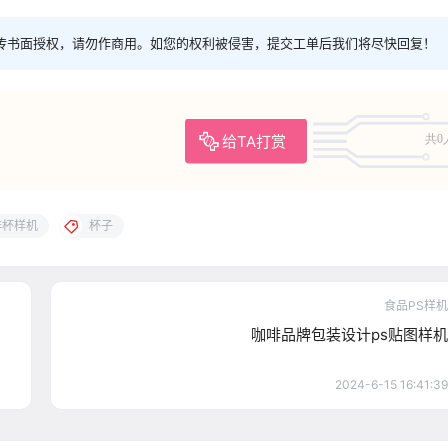
传书面授权，请勿作商用。如您的权利被侵害，提交工单后我们将尽快回复！
给TA打赏
共0
啡杯样机
杯子
食品PS样机
咖啡品牌包装设计ps贴图样机
2024-6-15 16:41:39