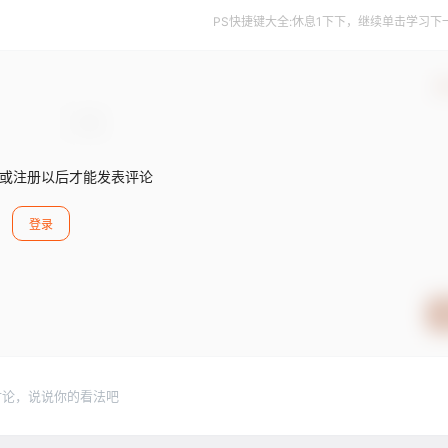
PS快捷键大全:休息1下下，继续单击学习下一个..
确
或注册以后才能发表评论
登录
讨论，说说你的看法吧