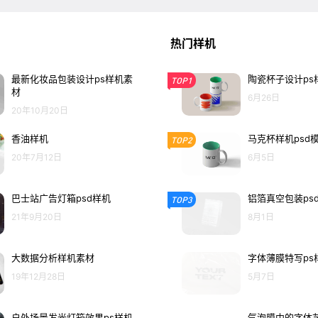
热门样机
最新化妆品包装设计ps样机素
陶瓷杯子设计ps
TOP1
材
6月26日
20年10月20日
香油样机
马克杯样机psd
TOP2
20年7月12日
6月5日
巴士站广告灯箱psd样机
铝箔真空包装ps
TOP3
21年9月20日
8月1日
大数据分析样机素材
字体薄膜特写ps
19年12月28日
5月7日
户外场景发光灯箱效果ps样机
气泡膜中的字体艺