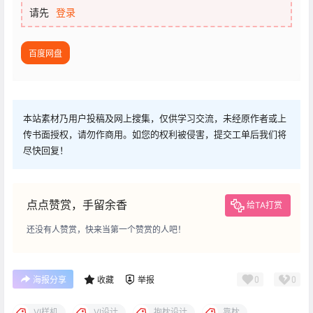
请先
登录
百度网盘
本站素材乃用户投稿及网上搜集，仅供学习交流，未经原作者或上
传书面授权，请勿作商用。如您的权利被侵害，提交工单后我们将
尽快回复！
点点赞赏，手留余香
给TA打赏
还没有人赞赏，快来当第一个赞赏的人吧！
0
0
海报分享
收藏
举报
VI样机
VI设计
抱枕设计
靠枕