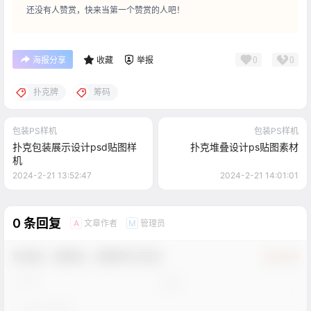
还没有人赞赏，快来当第一个赞赏的人吧！
0
0
海报分享
收藏
举报
扑克牌
筹码
包装PS样机
包装PS样机
扑克包装展示设计psd贴图样
扑克堆叠设计ps贴图素材
机
2024-2-21 13:52:47
2024-2-21 14:01:01
0 条回复
文章作者
管理员
A
M
欢迎您，新朋友，感谢参与互动！
确认修改