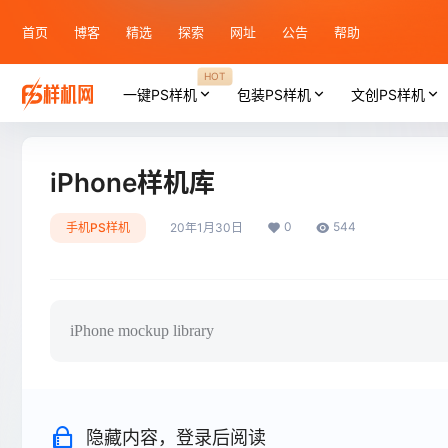
首页
博客
精选
探索
网址
公告
帮助
HOT
一键PS样机
包装PS样机
文创PS样机
iPhone样机库
0
544
手机PS样机
20年1月30日
iPhone mockup library
隐藏内容，登录后阅读