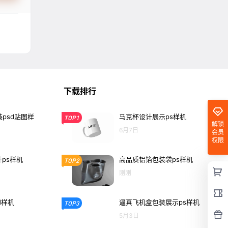
下载排行
psd贴图样
马克杯设计展示ps样机
TOP1
解锁
6月7日
会员
权限
计ps样机
高品质铝箔包装袋ps样机
TOP2
刚刚
d样机
逼真飞机盒包装展示ps样机
TOP3
5月3日