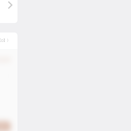
【O】）
认修改
提交