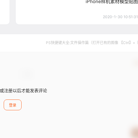
iPhone样机素材模型贴图
2020-1-30 10:51:31
PS快捷键大全:文件操作篇（打开已有的图像 【Ctrl】+
确
或注册以后才能发表评论
登录