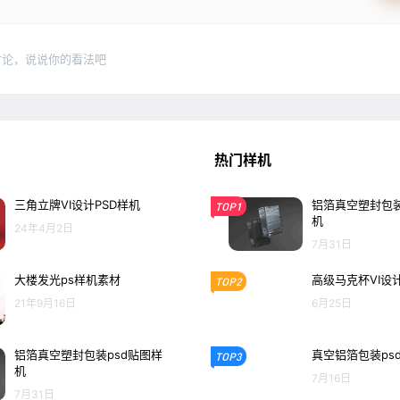
讨论，说说你的看法吧
热门样机
三角立牌VI设计PSD样机
铝箔真空塑封包装
TOP1
机
24年4月2日
7月31日
大楼发光ps样机素材
高级马克杯VI设
TOP2
21年9月16日
6月25日
铝箔真空塑封包装psd贴图样
真空铝箔包装ps
TOP3
机
7月16日
7月31日